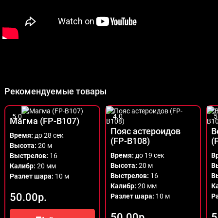
Рекомендуемые товары
5.0
4.0
5
Магма (FP-B107)
Пояс астероидов
В
Время:
до 28 сек
(FP-B108)
(
Высота:
20 м
Время:
до 19 сек
В
Выстрелов:
16
Высота:
20 м
В
Калибр:
20 мм
Выстрелов:
16
В
Разлет шара:
10 м
Калибр:
20 мм
К
50.00р.
Разлет шара:
10 м
Р
50.00р.
5