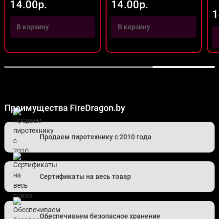
14.00р.
14.00р.
1
В корзину
В корзину
Преимущества FireDragon.by
Продаем пиротехнику с 2010 года
Сертификаты на весь товар
Обеспечиваем безопасное хранение