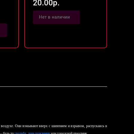
20.00р.
Нет в наличии
Показать больше
воздухе. Они взмывают вверх с шипением и взрывом, распускаясь в
— будь то
свадьба
,
день рождения
или городской праздник.