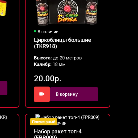
В наличии
)
Циркоблицы большие
(TKR918)
Высота:
до 20 метров
Калибр:
18 мм
20.00р.
В корзину
Популярный
Нет в наличии
Набор ракет топ-4
(FPR009)