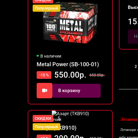
Выс
Популярный
15
Н
В наличии
Metal Power (SB-100-01)
1
2
550.00р.
-15 %
650.00р.
В корзину
5
СКИДКИ
Летающие
В наличии
Азарт (TKB910)
Популярный
Летающие ф
небе ярким