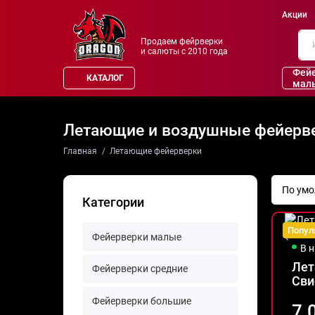
Акции
Продаем фейрверки
и салюты с 2010 года
Фей
КАТАЛОГ
мал
Летающие и воздушные фейерв
Главная
Летающие фейерверки
Категории
Попул
Фейерверки малые
В 
Лет
Фейерверки средние
Сви
Фейерверки большие
7.