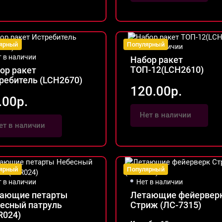
ярный
Популярный
Нет в наличии
т в наличии
Набор ракет
ТОП-12(LCH2610)
ор ракет
ребитель (LCH2670)
120.00р.
.00р.
Нет в наличии
ет в наличии
ярный
Популярный
т в наличии
Нет в наличии
ающие петарты
Летающие фейервер
есный патруль
Стриж (ЛС-7315)
R024)