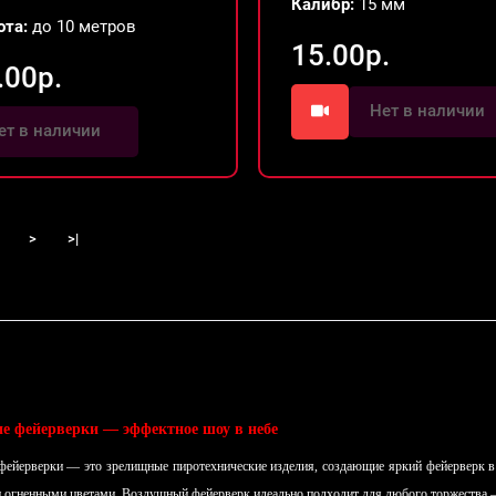
Калибр:
15 мм
ота:
до 10 метров
15.00р.
.00р.
Нет в наличии
ет в наличии
>
>|
 фейерверки — эффектное шоу в небе
ейерверки — это зрелищные пиротехнические изделия, создающие яркий фейерверк в 
и огненными цветами. Воздушный фейерверк идеально подходит для любого торжества 