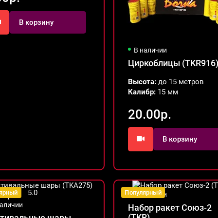
В корзину
В наличии
Циркоблицы (TKR916
Высота:
до 15 метров
Калибр:
15 мм
20.00р.
В корзину
5.0
ярный
Популярный
В наличии
наличии
Набор ракет Союз-2
(TKR)
тивальные шары