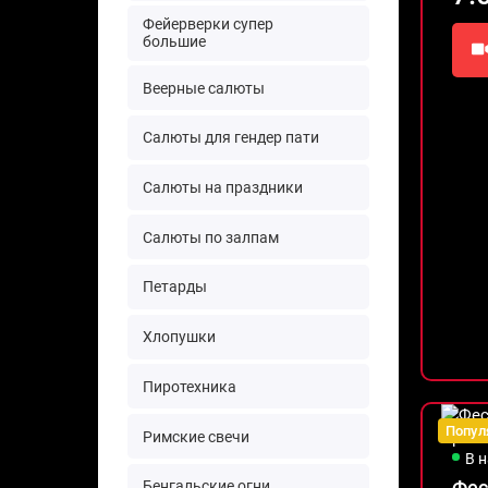
Фейерверки супер
большие
Веерные салюты
Салюты для гендер пати
Салюты на праздники
Салюты по залпам
Петарды
Хлопушки
Пиротехника
Попул
Римские свечи
В 
Фес
Бенгальские огни