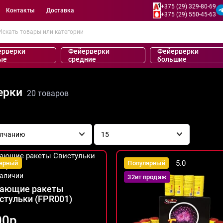
+375 (29) 329-80-69
Контакты
Доставка
+375 (29) 550-45-63
ерверки
Фейерверки
Фейерверки
ые
средние
большие
ерки
20 товаров
5.0
ярный
Популярный
наличии
32ит продаж
ающие ракеты
стульки (FPR001)
00р.