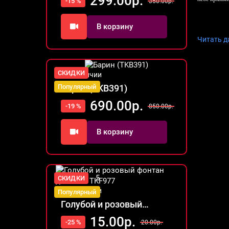
299.00р.
-15 %
350.00р.
В корзину
Огромны
Читать 
В нашем ка
взрыва. Каж
инструкций.
СКИДКИ
В наличии
Создайте на
Барин (TKB391)
Популярный
690.00р.
-19 %
850.00р.
В корзину
5
СКИДКИ
В наличии
Популярный
Голубой и розовый
фонтан дымный TKF977
15.00р.
-25 %
20.00р.