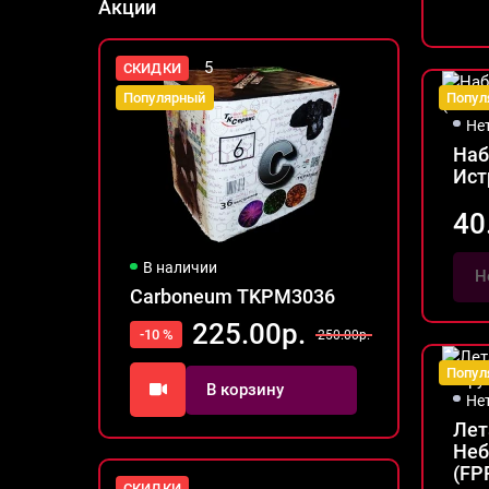
Акции
5
СКИДКИ
Попул
Популярный
Не
Наб
Ист
40
В наличии
Н
Carboneum TKPM3036
225.00р.
-10 %
250.00р.
Попул
В корзину
Не
Лет
Неб
(FP
СКИДКИ