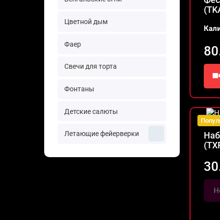
(TK
Цветной дым
Кал
Фаер
80
Свечи для торта
Фонтаны
Детские салюты
Попул
Не
Летающие фейерверки
Наб
(TX
30
Н