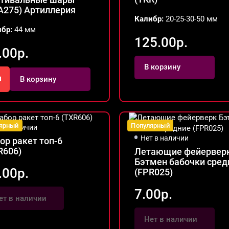
A275) Артиллерия
Калибр:
20-25-30-50 мм
ибр:
44 мм
125.00р.
.00р.
В корзину
В корзину
ярный
Популярный
т в наличии
Нет в наличии
ор ракет топ-6
R606)
Летающие фейервер
Бэтмен бабочки сред
.00р.
(FPR025)
7.00р.
ет в наличии
Нет в наличии