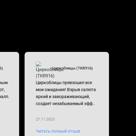
6)
Циркоблицы (TKR916)
чным
Циркоблицы превзошел все
Цирк
ют,
мои ожидания! Взрыв салюта
взры
залп.
яркий и завораживающий,
Взле
создает незабываемый эфф..
эффе
27.11.2023
26.11
Читать полный отзыв
Чита