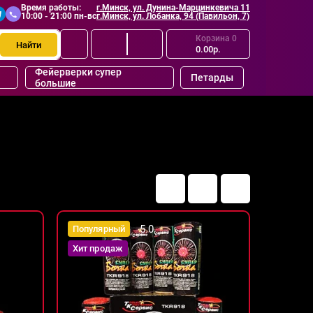
Время работы:
г.Минск, ул. Дунина-Марцинкевича 11
10:00 - 21:00 пн-вс
г.Минск, ул. Лобанка, 94 (Павильон, 7)
Корзина
0
Найти
0.00р.
Фейерверки супер
Петарды
большие
5.0
Популярный
Хит продаж