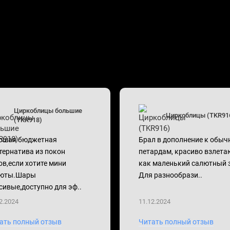
Циркоблицы большие
Циркоблицы (TKR91
(TKR918)
ошая бюджетная
Брал в дополнение к обы
тернатива из покон
петардам, красиво взлета
ов,если хотите мини
как маленький салютный 
юты.Шары
Для разнообрази..
сивые,доступно для эф..
2.2024
11.12.2024
ать полный отзыв
Читать полный отзыв