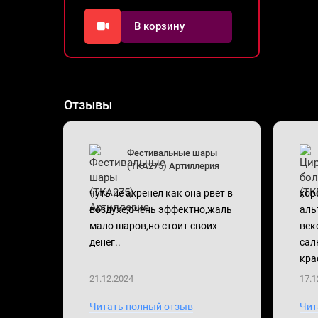
В корзину
Отзывы
Фестивальные шары
(TKA275) Артиллерия
чуть не ахренел как она рвет в
хор
воздухе,очень эффектно,жаль
аль
мало шаров,но стоит своих
век
денег..
сал
кра
21.12.2024
17.1
Читать полный отзыв
Чит