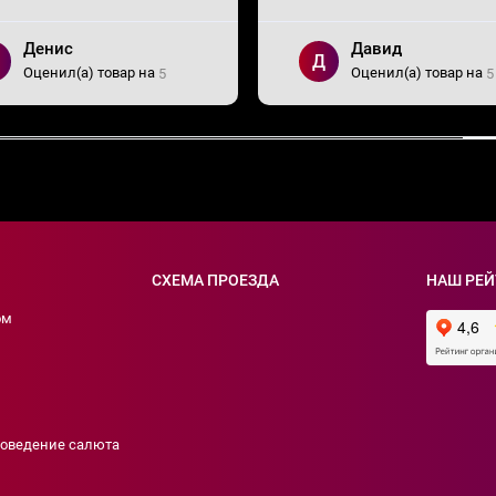
Денис
Давид
Д
Оценил(а) товар на
Оценил(а) товар на
5
5
СХЕМА ПРОЕЗДА
НАШ РЕЙ
ом
роведение салюта