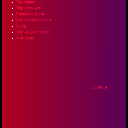
Хлопушки
Пиротехника
Римские свечи
Бенгальские огни
Фаер
Свечи для торта
Фонтаны
Главная