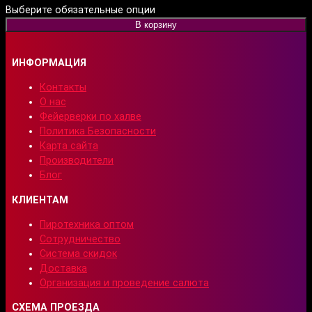
Выберите обязательные опции
В корзину
ИНФОРМАЦИЯ
Контакты
О нас
Фейерверки по халве
Политика Безопасности
Карта сайта
Производители
Блог
КЛИЕНТАМ
Пиротехника оптом
Сотрудничество
Система скидок
Доставка
Организация и проведение салюта
СХЕМА ПРОЕЗДА