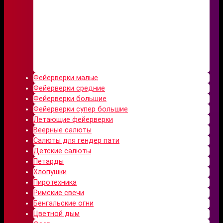
Фейерверки малые
Фейерверки средние
Фейерверки большие
Фейерверки супер большие
Летающие фейерверки
Веерные салюты
Салюты для гендер пати
Детские салюты
Петарды
Хлопушки
Пиротехника
Римские свечи
Бенгальские огни
Цветной дым