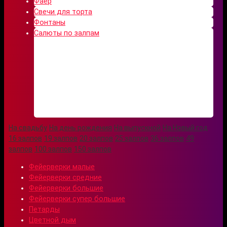
Фаер
Свечи для торта
Фонтаны
Салюты по залпам
На свадьбу
На день рождения
На выпускной
На Новый год
16 залпов
19 залпов
20 залпов
25 залпов
36 залпов
49
залпов
100 залпов
150 залпов
Фейерверки малые
Фейерверки средние
Фейерверки большие
Фейерверки супер большие
Петарды
Цветной дым