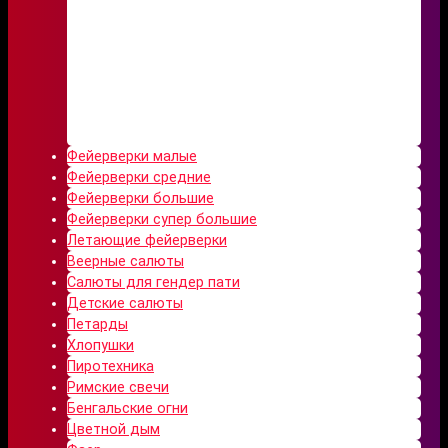
Фейерверки малые
Фейерверки средние
Фейерверки большие
Фейерверки супер большие
Летающие фейерверки
Веерные салюты
Салюты для гендер пати
Детские салюты
Петарды
Хлопушки
Пиротехника
Римские свечи
Бенгальские огни
Цветной дым