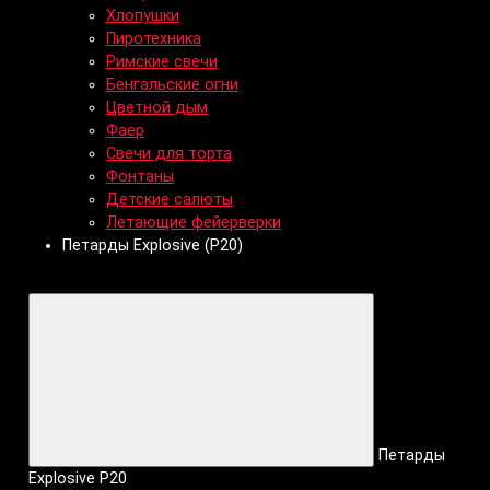
Хлопушки
Пиротехника
Римские свечи
Бенгальские огни
Цветной дым
Фаер
Свечи для торта
Фонтаны
Детские салюты
Летающие фейерверки
Петарды Explosive (P20)
Петарды
Explosive P20