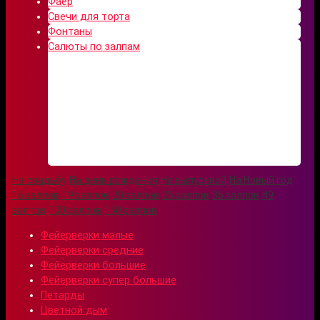
Фаер
Свечи для торта
Фонтаны
Салюты по залпам
На свадьбу
На день рождения
На выпускной
На Новый год
16 залпов
19 залпов
20 залпов
25 залпов
36 залпов
49
залпов
100 залпов
150 залпов
Фейерверки малые
Фейерверки средние
Фейерверки большие
Фейерверки супер большие
Петарды
Цветной дым