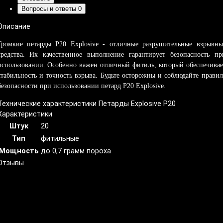
Вопросы и ответы
0
Описание
Громкие петарды P20 Explosive - отличные разрушительные взрывны
средства. Их качественное выполнение гарантирует безопасность пр
использовании. Особенно важен отличный фитиль, который обеспечивае
стабильность и точность взрыва. Будьте осторожны и соблюдайте правил
безопасности при использовании петард P20 Explosive.
Технические характеристики Петарды Explosive P20
Характеристики
Штук
20
Тип
фитильные
Мощность
до 0,7 грамм пороха
Отзывы