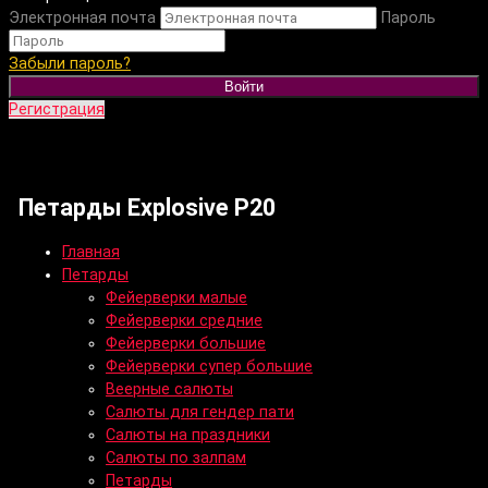
Электронная почта
Пароль
Забыли пароль?
Войти
Регистрация
Петарды Explosive P20
Главная
Петарды
Фейерверки малые
Фейерверки средние
Фейерверки большие
Фейерверки супер большие
Веерные салюты
Салюты для гендер пати
Салюты на праздники
Салюты по залпам
Петарды