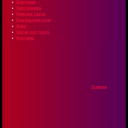
Хлопушки
Пиротехника
Римские свечи
Бенгальские огни
Фаер
Свечи для торта
Фонтаны
Главная