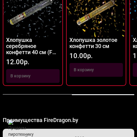
Хлопушка
Хлопушка золотое
Х
серебряное
конфетти 30 см
к
конфетти 40 см (FP-
10.00р.
1
05)
12.00р.
В корзину
В корзину
Преимущества FireDragon.by