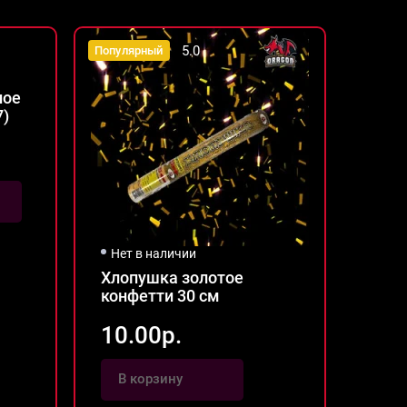
5.0
Популярный
Популя
Нет 
ное
Хлоп
7)
конф
10.
Нет в наличии
Хлопушка золотое
конфетти 30 см
10.00р.
В корзину