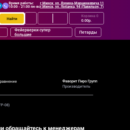
Время работы:
г.Минск, ул. Дунина-Марцинкевича 11
10:00 - 21:00 пн-вс
г.Минск, ул. Лобанка, 94 (Павильон, 7)
Корзина
0
Найти
0.00р.
Фейерверки супер
Петарды
большие
Фаворит Пиро Групп
сравнение
Производитель
FP-08)
и обращайтесь к менеджерам