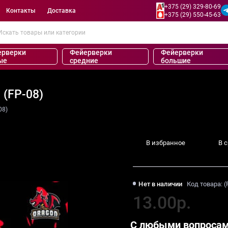
+375 (29) 329-80-69
Контакты
Доставка
+375 (29) 550-45-63
ерверки
Фейерверки
Фейерверки
ые
средние
большие
 (FP-08)
08)
В избранное
В 
Нет в наличии
Код товара: (
13.00р.
С любыми вопросам