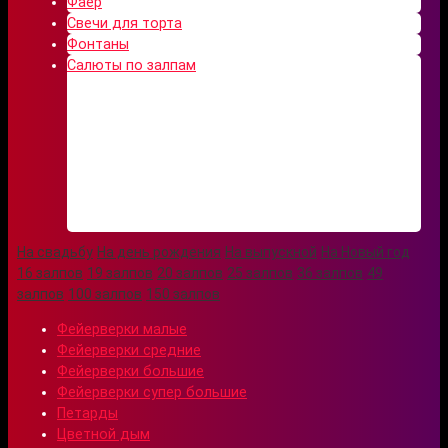
Фаер
Свечи для торта
Фонтаны
Салюты по залпам
На свадьбу
На день рождения
На выпускной
На Новый год
16 залпов
19 залпов
20 залпов
25 залпов
36 залпов
49
залпов
100 залпов
150 залпов
Фейерверки малые
Фейерверки средние
Фейерверки большие
Фейерверки супер большие
Петарды
Цветной дым