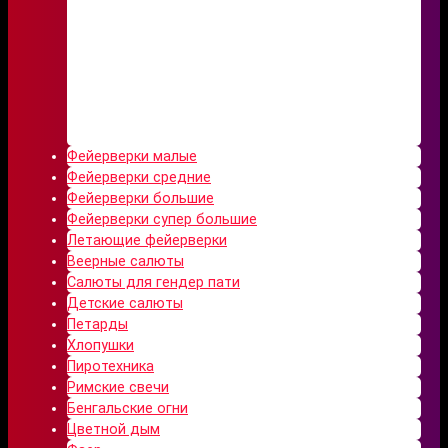
Фейерверки малые
Фейерверки средние
Фейерверки большие
Фейерверки супер большие
Летающие фейерверки
Веерные салюты
Салюты для гендер пати
Детские салюты
Петарды
Хлопушки
Пиротехника
Римские свечи
Бенгальские огни
Цветной дым