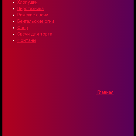
Хлопушки
Пиротехника
Римские свечи
Бенгальские огни
Фаер
Свечи для торта
Фонтаны
Главная