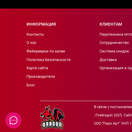
ИНФОРМАЦИЯ
КЛИЕНТАМ
Контакты
Пиротехника опт
О нас
Сотрудничество
Фейерверки по халве
Система скидок
Политика Безопасности
Доставка
Карта сайта
Организация и п
Производители
Блог
В связи с постановле
, Firedragon 2025. Са
ООО “Пиро Арт” УНП 