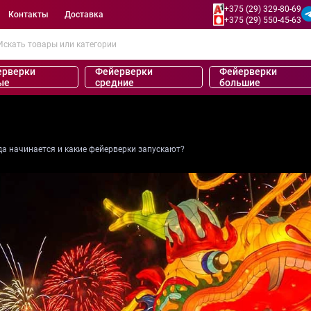
+375 (29) 329-80-69
Контакты
Доставка
+375 (29) 550-45-63
ерверки
Фейерверки
Фейерверки
ые
средние
большие
да начинается и какие фейерверки запускают?