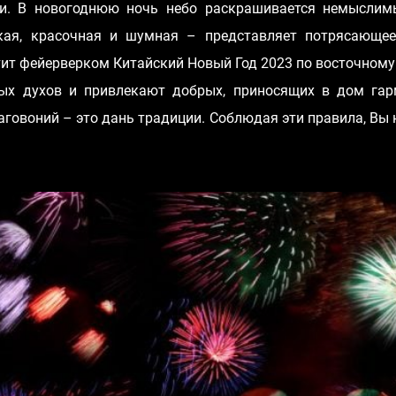
ики. В новогоднюю ночь небо раскрашивается немысли
ркая, красочная и шумная – представляет потрясающее
тит фейерверком Китайский Новый Год 2023 по восточном
лых духов и привлекают добрых, приносящих в дом гар
аговоний – это дань традиции. Соблюдая эти правила, Вы 