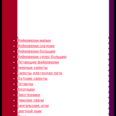
Фейерверки малые
Фейерверки средние
Фейерверки большие
Фейерверки супер большие
Летающие фейерверки
Веерные салюты
Салюты для гендер пати
Детские салюты
Петарды
Хлопушки
Пиротехника
Римские свечи
Бенгальские огни
Цветной дым