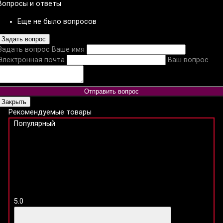
Вопросы и ответы
Еще не было вопросов
Задать вопрос
Задать вопрос
Ваше имя
Электронная почта
Ваш вопрос
Отправить вопрос
Закрыть
Рекомендуемые товары
Популярный
5.0