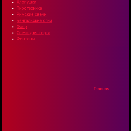
Хлопушки
Пиротехника
Римские свечи
Бенгальские огни
Фаер
Свечи для торта
Фонтаны
Главная