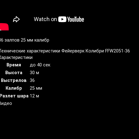
36 залпов 25 мм калибр
Технические характеристики Фейерверк Колибри FFW2051-36
Характеристики
Время
до 40 сек
Высота
30 м
Выстрелов
36
Калибр
25 мм
Разлет шара
12 м
Видео