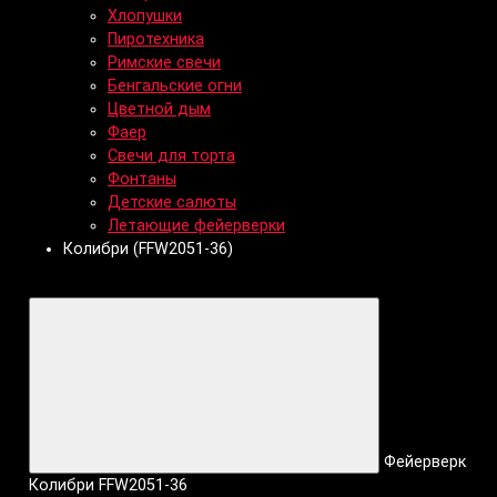
Хлопушки
Пиротехника
Римские свечи
Бенгальские огни
Цветной дым
Фаер
Свечи для торта
Фонтаны
Детские салюты
Летающие фейерверки
Колибри (FFW2051-36)
Фейерверк
Колибри FFW2051-36