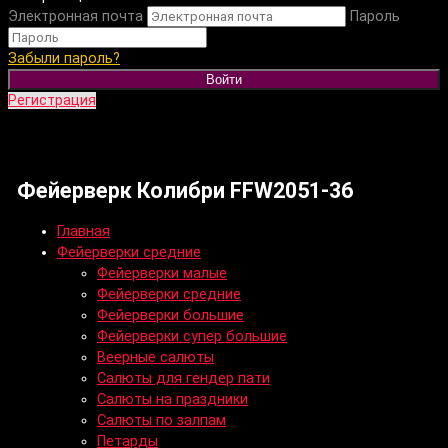
Электронная почта
Пароль
Забыли пароль?
Войти
Регистрация
Фейерверк Колибри FFW2051-36
Главная
Фейерверки средние
Фейерверки малые
Фейерверки средние
Фейерверки большие
Фейерверки супер большие
Веерные салюты
Салюты для гендер пати
Салюты на праздники
Салюты по залпам
Петарды