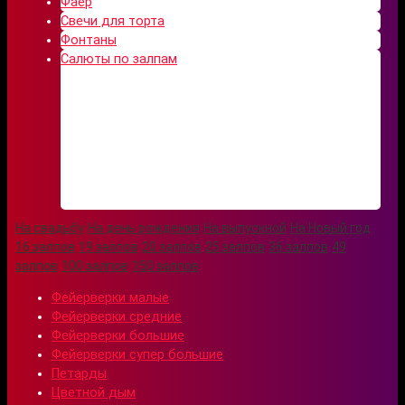
Фаер
Свечи для торта
Фонтаны
Салюты по залпам
На свадьбу
На день рождения
На выпускной
На Новый год
16 залпов
19 залпов
20 залпов
25 залпов
36 залпов
49
залпов
100 залпов
150 залпов
Фейерверки малые
Фейерверки средние
Фейерверки большие
Фейерверки супер большие
Петарды
Цветной дым