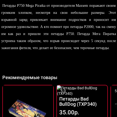
Петарды P750 Mega Piratka от производителя Maxsem поражают своим
громким хлопком, несмотря на свои небольшие размеры. Этот
взрывной заряд привлекает внимание подростков и приносит им
огромное удовольствие. А кто помнит про петарды P2000, так на смену
им как раз и пришли эти петарды P750. Петарда Мега Пиратка
устроена таким образом, что взрыв происходит через 5 секунд после
зажигания фитиля, что делает ее безопаснее, чем терочные петарды.
Рекомендуемые товары
5.0
5
Петарды Bad
BullDog (TXP340)
35.00р.