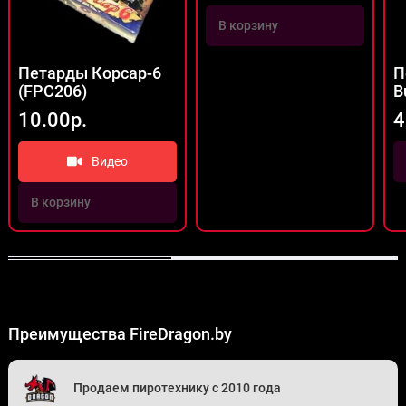
В корзину
Петарды Корсар-6
П
(FPC206)
B
10.00р.
4
Видео
В корзину
Преимущества FireDragon.by
Продаем пиротехнику с 2010 года