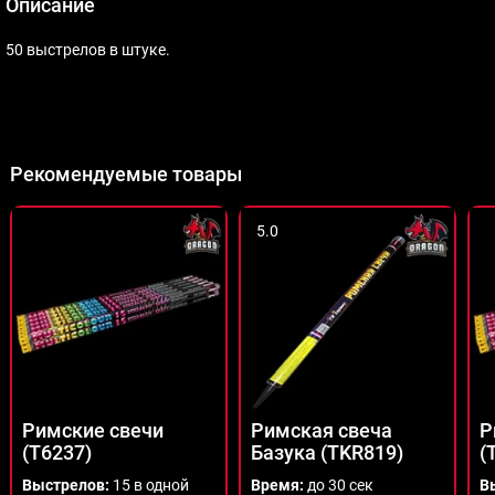
Описание
50 выстрелов в штуке.
Рекомендуемые товары
5.0
Римские свечи
Римская свеча
Р
(T6237)
Базука (TKR819)
(
Выстрелов:
15 в одной
Время:
до 30 сек
В