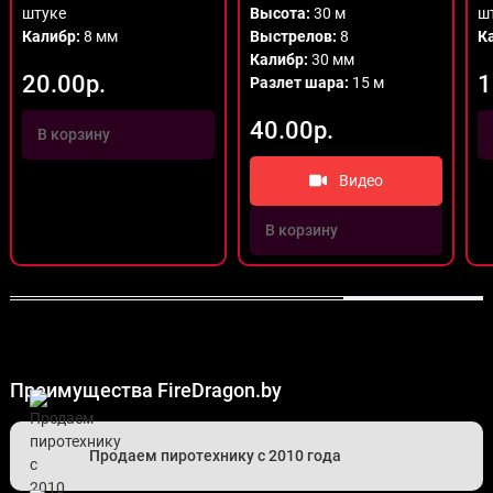
штуке
Высота:
30 м
ш
Калибр:
8 мм
Выстрелов:
8
К
Калибр:
30 мм
20.00р.
1
Разлет шара:
15 м
40.00р.
В корзину
Видео
В корзину
Преимущества FireDragon.by
Продаем пиротехнику с 2010 года