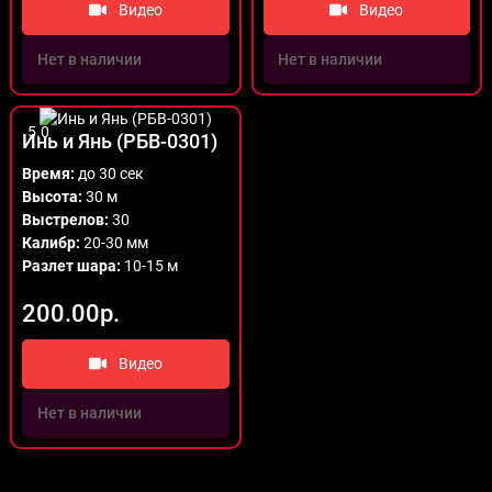
Видео
Видео
Нет в наличии
Нет в наличии
5.0
Инь и Янь (РБВ-0301)
Время:
до 30 сек
Высота:
30 м
Выстрелов:
30
Калибр:
20-30 мм
Разлет шара:
10-15 м
200.00р.
Видео
Нет в наличии