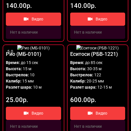
140.00р.
140.00р.
Видео
Видео
Нет в наличии
Нет в наличии
5.0
Рио (МБ-0101)
Еситоси (РБВ-1221)
Время:
до 15 сек
Время:
до 85 сек
Высота:
15 м
Высота:
30-35 м
Выстрелов:
10
Выстрелов:
122
Калибр:
15 мм
Калибр:
20-25 мм
Разлет шара:
10 м
Разлет шара:
12-15 м
25.00р.
600.00р.
Видео
Видео
Нет в наличии
Нет в наличии