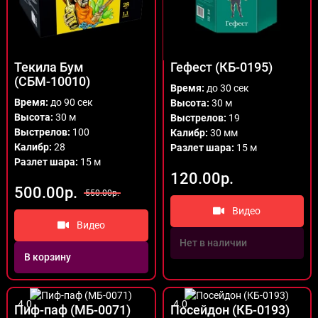
Текила Бум
Гефест (КБ-0195)
(СБМ-10010)
Время:
до 30 сек
Время:
до 90 сек
Высота:
30 м
Высота:
30 м
Выстрелов:
19
Выстрелов:
100
Калибр:
30 мм
Калибр:
28
Разлет шара:
15 м
Разлет шара:
15 м
120.00р.
500.00р.
550.00р.
Видео
Видео
Нет в наличии
В корзину
4.0
4.0
Пиф-паф (МБ-0071)
Посейдон (КБ-0193)