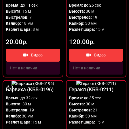
Время:
до 11 сек
Время:
до 25 сек
Высота:
15 м
Высота:
30 м
Выстрелов:
7
Выстрелов:
19
Калибр:
18 мм
Калибр:
30 мм
Разлет шара:
8 м
Разлет шара:
15 м
20.00р.
120.00р.
Видео
Видео
Нет в наличии
Нет в наличии
5.0
Барвиха (КБВ-0196)
Геракл (КБВ-0211)
Время:
до 32 сек
Время:
до 35 сек
Высота:
30 м
Высота:
30 м
Выстрелов:
19
Выстрелов:
21
Калибр:
30 мм
Калибр:
30 мм
Разлет шара:
15 м
Разлет шара:
15 м