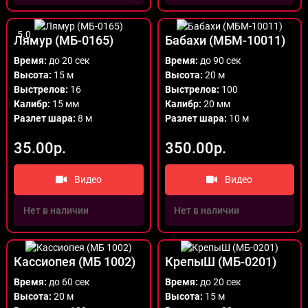
5.0
Лямур (МБ-0165)
Бабахи (МБМ-10011)
Время:
до 20 сек
Время:
до 90 сек
Высота:
15 м
Высота:
20 м
Выстрелов:
16
Выстрелов:
100
Калибр:
15 мм
Калибр:
20 мм
Разлет шара:
8 м
Разлет шара:
10 м
35.00р.
350.00р.
Видео
Видео
Нет в наличии
Нет в наличии
Кассиопея (МБ 1002)
КрепыШ (МБ-0201)
Время:
до 60 сек
Время:
до 20 сек
Высота:
20 м
Высота:
15 м