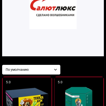
5.0
5.0