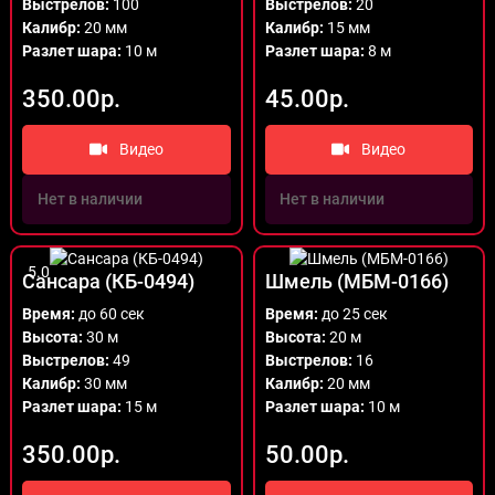
Выстрелов:
100
Выстрелов:
20
Калибр:
20 мм
Калибр:
15 мм
Разлет шара:
10 м
Разлет шара:
8 м
350.00р.
45.00р.
Видео
Видео
Нет в наличии
Нет в наличии
5.0
Сансара (КБ-0494)
Шмель (МБМ-0166)
Время:
до 60 сек
Время:
до 25 сек
Высота:
30 м
Высота:
20 м
Выстрелов:
49
Выстрелов:
16
Калибр:
30 мм
Калибр:
20 мм
Разлет шара:
15 м
Разлет шара:
10 м
350.00р.
50.00р.