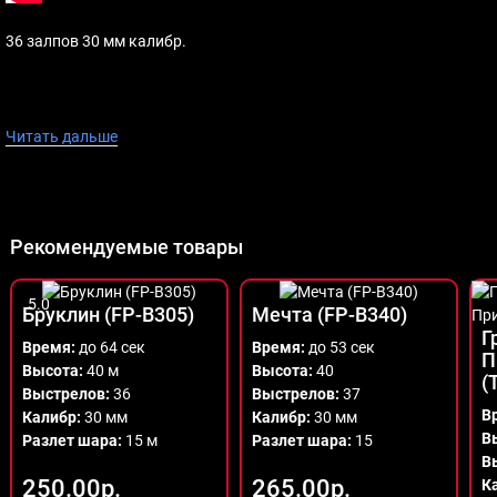
36 залпов 30 мм калибр.
Читать дальше
Рекомендуемые товары
5.0
Бруклин (FP-B305)
Мечта (FP-B340)
Г
Время:
до 64 сек
Время:
до 53 сек
П
Высота:
40 м
Высота:
40
(
Выстрелов:
36
Выстрелов:
37
В
Калибр:
30 мм
Калибр:
30 мм
В
Разлет шара:
15 м
Разлет шара:
15
В
250.00р.
265.00р.
К