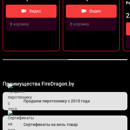
Р
Видео
Видео
2
В корзину
В корзину
Преимущества FireDragon.by
Продаем пиротехнику с 2010 года
Сертификаты на весь товар