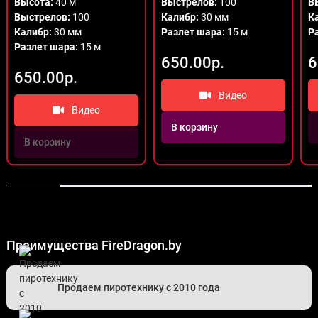
Высота:
40 м
Выстрелов:
100
В
Выстрелов:
100
Калибр:
30 мм
К
Калибр:
30 мм
Разлет шара:
15 м
Р
Разлет шара:
15 м
650.00р.
6
650.00р.
Видео
Видео
В корзину
В корзину
Преимущества FireDragon.by
Продаем пиротехнику с 2010 года