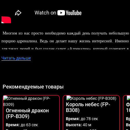
Многим из нас просто необходимо каждый день получать небольшую
порцию адреналина. Ведь он делает нашу жизнь интересней. Именно
для таких людей и был создан салют «Адреналин», который содержит в
себе просто огромную дозу этого вещества. 105 залпов подарят вам
Читать дальше
прилив положительных эмоций. Подарите себе и своим близким
порцию адреналина благодаря нашему салюту, и Ваша жизнь заиграет
новыми красками.
Рекомендуемые товары
Король небес (FP-
Ф
B308)
1
Огненный дракон
(FP-B309)
Время:
до 78 сек
В
Время:
до 63 сек
Высота:
40 м
В