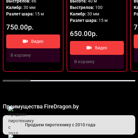
Выстрелов:
86
Высота:
40 м
В
Калибр:
30 мм
Выстрелов:
100
К
Разлет шара:
15 м
Калибр:
30 мм
Р
Разлет шара:
15 м
750.00р.
7
650.00р.
Видео
Видео
В корзину
В корзину
Преимущества FireDragon.by
Продаем пиротехнику с 2010 года