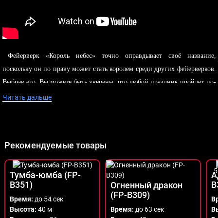
Фейерверк «Король небес» точно оправдывает своё название,
поскольку он по праву может стать королем среди других фейерверков.
Выбрав его, Вы можете быть уверены, что любой праздник пройдет по-
настоящему грандиозно: ночное небо озарят золотистые шлейфы,
Читать дальше
красные звёзды, разрежут огненные кометы и многое другое.
Рекомендуемые товары
5
Тумба-юмба (FP-
А
B351)
B
Огненный дракон
(FP-B309)
Время:
до 54 сек
В
Высота:
40 м
Время:
до 63 сек
В