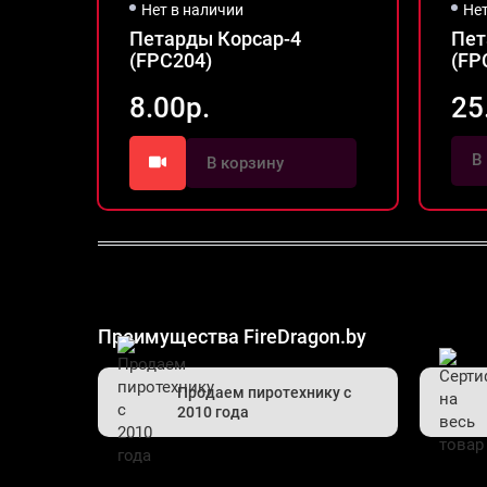
Нет в наличии
Не
Петарды Корсар-4
Пет
(FPC204)
(FP
8.00р.
25
В
В корзину
Преимущества FireDragon.by
Продаем пиротехнику с
2010 года