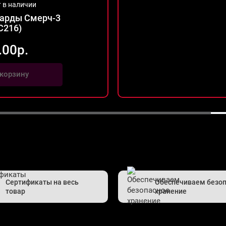
т в наличии
арды Смерч-3
C216)
.00р.
 корзину
Сертификаты на весь
Обеспечиваем безо
товар
хранение