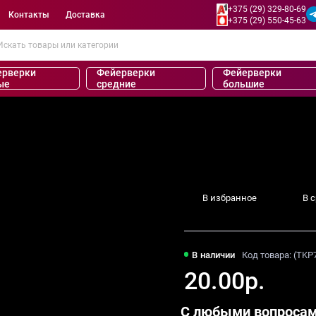
+375 (29) 329-80-69
Контакты
Доставка
+375 (29) 550-45-63
ерверки
Фейерверки
Фейерверки
ые
средние
большие
В избранное
В 
В наличии
Код товара: (TKP
20.00р.
С любыми вопросам