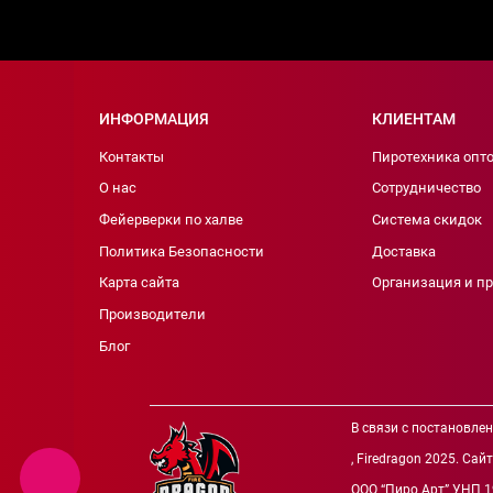
ИНФОРМАЦИЯ
КЛИЕНТАМ
Контакты
Пиротехника опт
О нас
Сотрудничество
Фейерверки по халве
Система скидок
Политика Безопасности
Доставка
Карта сайта
Организация и п
Производители
Блог
В связи с постановле
, Firedragon 2025. Са
ООО “Пиро Арт” УНП 