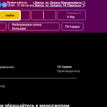
Время работы:
г.Минск, ул. Дунина-Марцинкевича 11
10:00 - 21:00 пн-вс
г.Минск, ул. Лобанка, 94 (Павильон, 7)
Корзина
0
Найти
0.00р.
Фейерверки супер
Петарды
большие
ТК Сервис
сравнение
Производитель
704)
и обращайтесь к менеджерам