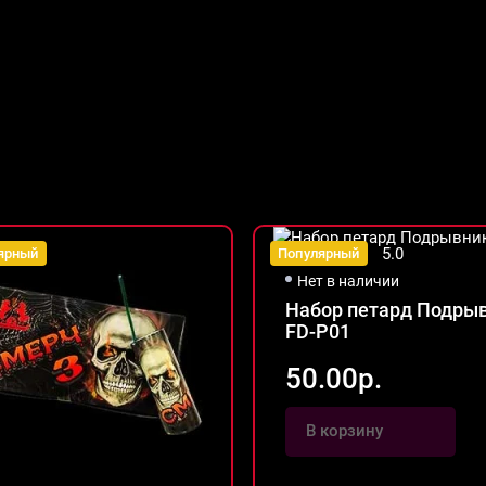
5.0
ярный
Популярный
Нет в наличии
Набор петард Подры
FD-P01
50.00р.
В корзину