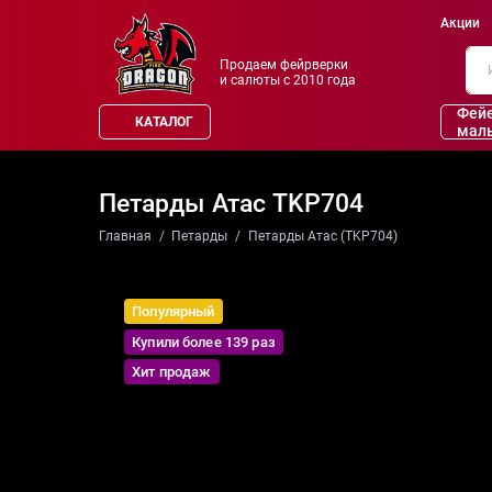
Акции
Продаем фейрверки
и салюты с 2010 года
Фей
КАТАЛОГ
мал
Петарды Атас TKP704
Главная
Петарды
Петарды Атас (TKP704)
Популярный
Купили более 139 раз
Хит продаж