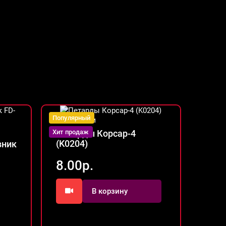
Популярный
Популя
В наличии
Нет 
Петарды Корсар-4
Жуки
Хит продаж
(K0204)
вник
10.
8.00р.
В корзину