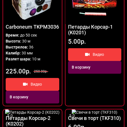
Carboneum TKPM3036
Петарды Корсар-1
(K0201)
Время:
до 50 сек
5.00р.
Высота:
30 м
Выстрелов:
36
Калибр:
30 мм
Видео
Разлет шара:
10 м
В корзину
225.00р.
250.00р.
Видео
В корзину
5.0
5.0
Петарды Корсар-2
Свечи в торт (TKF310)
(K0202)