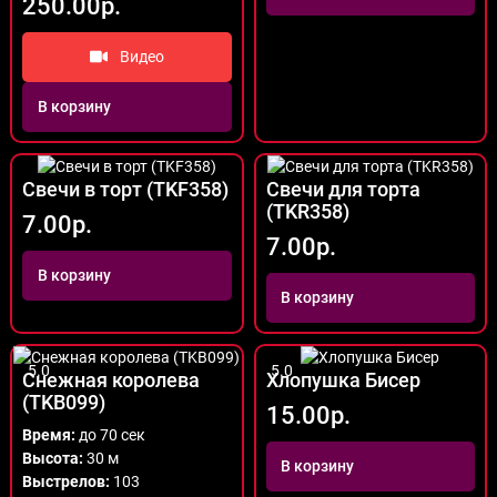
250.00р.
Видео
В корзину
Свечи в торт (TKF358)
Свечи для торта
(TKR358)
7.00р.
7.00р.
В корзину
В корзину
5.0
5.0
Снежная королева
Хлопушка Бисер
(TKB099)
15.00р.
Время:
до 70 сек
Высота:
30 м
В корзину
Выстрелов:
103