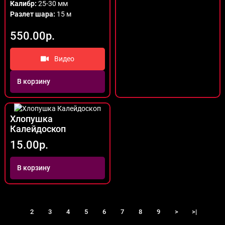
Калибр:
25-30 мм
Разлет шара:
15 м
550.00р.
Видео
В корзину
Хлопушка
Калейдоскоп
15.00р.
В корзину
1
2
3
4
5
6
7
8
9
>
>|