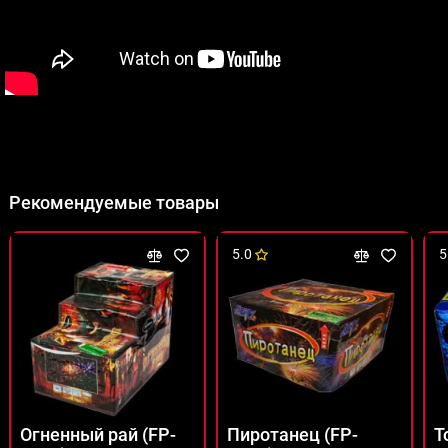
Рекомендуемые товары
5.0
5
Огненный рай (FP-
Пиротанец (FP-
Т