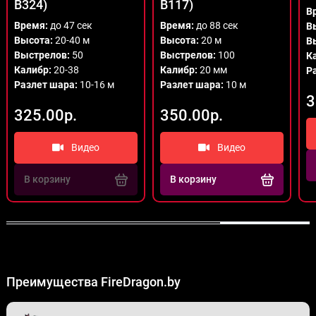
B324)
B117)
В
Время:
до 47 сек
Время:
до 88 сек
В
Высота:
20-40 м
Высота:
20 м
В
Выстрелов:
50
Выстрелов:
100
К
Калибр:
20-38
Калибр:
20 мм
Р
Разлет шара:
10-16 м
Разлет шара:
10 м
3
325.00р.
350.00р.
Видео
Видео
В корзину
В корзину
Преимущества FireDragon.by