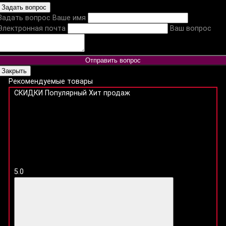
Задать вопрос
Задать вопрос
Ваше имя
Электронная почта
Ваш вопрос
Отправить вопрос
Закрыть
Рекомендуемые товары
СКИДКИ
Популярный
Хит продаж
5.0