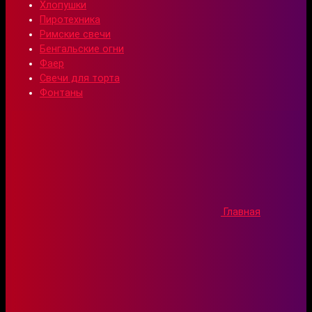
Хлопушки
Пиротехника
Римские свечи
Бенгальские огни
Фаер
Свечи для торта
Фонтаны
Главная