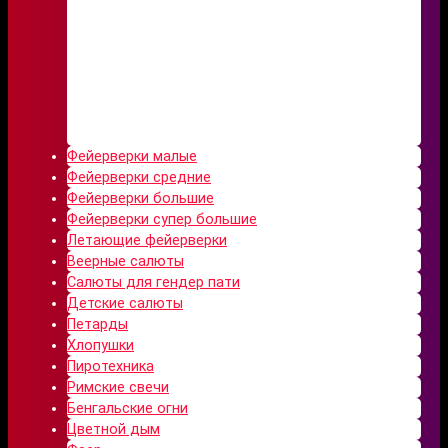
Фейерверки малые
Фейерверки средние
Фейерверки большие
Фейерверки супер большие
Летающие фейерверки
Веерные салюты
Салюты для гендер пати
Детские салюты
Петарды
Хлопушки
Пиротехника
Римские свечи
Бенгальские огни
Цветной дым