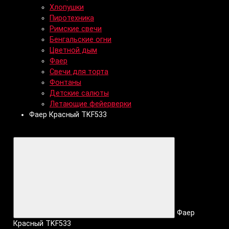
Хлопушки
Пиротехника
Римские свечи
Бенгальские огни
Цветной дым
Фаер
Свечи для торта
Фонтаны
Детские салюты
Летающие фейерверки
Фаер Красный TKF533
Фаер
Красный TKF533