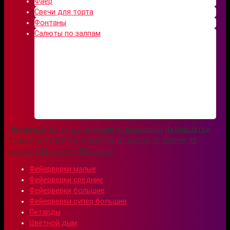
Фаер
Свечи для торта
Фонтаны
Салюты по залпам
На свадьбу
На день рождения
На выпускной
На Новый год
16 залпов
19 залпов
20 залпов
25 залпов
36 залпов
49
залпов
100 залпов
150 залпов
Фейерверки малые
Фейерверки средние
Фейерверки большие
Фейерверки супер большие
Петарды
Цветной дым