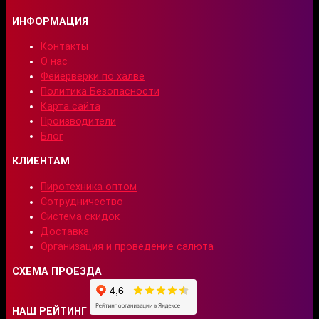
ИНФОРМАЦИЯ
Контакты
О нас
Фейерверки по халве
Политика Безопасности
Карта сайта
Производители
Блог
КЛИЕНТАМ
Пиротехника оптом
Сотрудничество
Система скидок
Доставка
Организация и проведение салюта
СХЕМА ПРОЕЗДА
НАШ РЕЙТИНГ