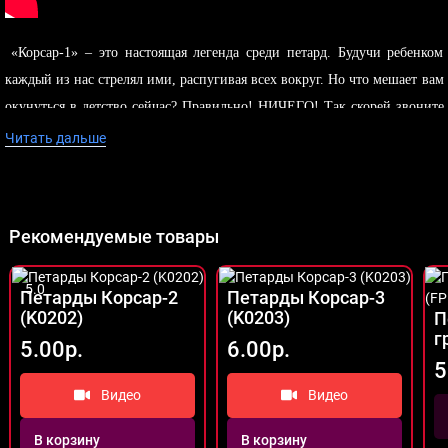
«Корсар-1» – это настоящая легенда среди петард. Будучи ребенком
каждый из нас стрелял ими, распугивая всех вокруг. Но что мешает вам
окунуться в детство сейчас? Правильно! НИЧЕГО! Так скорей звоните
нам, и приобретайте «первые корсары» и отправляйтесь в
Читать дальше
увлекательное путешествие, наполненное взрывами и выстрелами.
Рекомендуемые товары
5.0
Петарды Корсар-2
Петарды Корсар-3
(K0202)
(K0203)
П
г
5.00р.
6.00р.
5
Видео
Видео
В корзину
В корзину