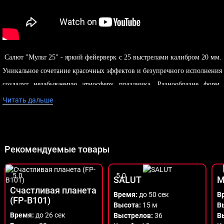
Салют "Мульт 25" - яркий фейерверк с 25 выстрелами калибром 20 мм.
Уникальное сочетание красочных эффектов и безупречного исполнения
создадут незабываемую атмосферу праздника. Разнообразие форм,
мощный звук и долговечность гарантированы. Подарите себе и своим
Читать дальше
близким незабываемые эмоции!
Рекомендуемые товары
5.0
5.0
SALUT
М
Счастливая планета
Время:
до 50 сек
В
(FP-B101)
Высота:
15 м
В
Время:
до 26 сек
Выстрелов:
36
В