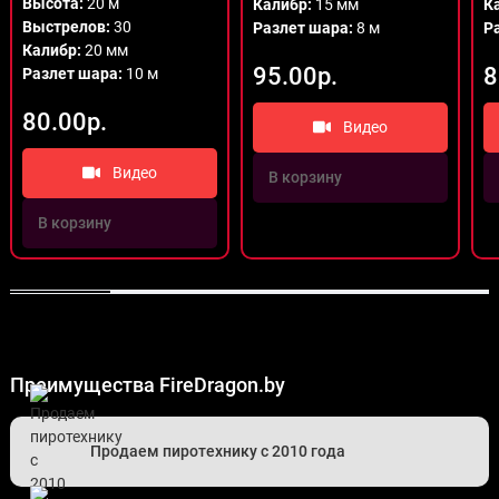
Высота:
20 м
Калибр:
15 мм
К
Выстрелов:
30
Разлет шара:
8 м
Р
Калибр:
20 мм
95.00р.
8
Разлет шара:
10 м
80.00р.
Видео
Видео
В корзину
В корзину
Преимущества FireDragon.by
Продаем пиротехнику с 2010 года