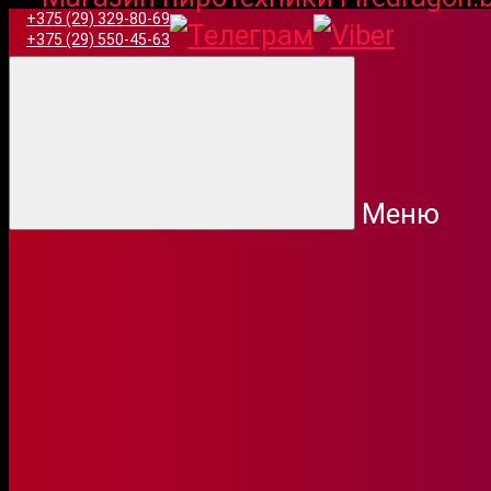
+375 (29) 329-80-69
Авторизация
+375 (29) 550-45-63
Электронная почта
Забыли пароль?
Войти
Регистрация
Меню
Фейерверк Насто