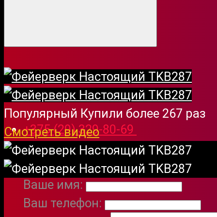
Фейервер
Популярный
Купили более 267 раз
+375 (29) 329-80-69
Смотреть видео
Обратный звонок
Заказать обратный звонок
Ваше имя:
Нет в наличии
Код товара: (TKB287)
Ваш телефон:
ТК Сервис
Производитель