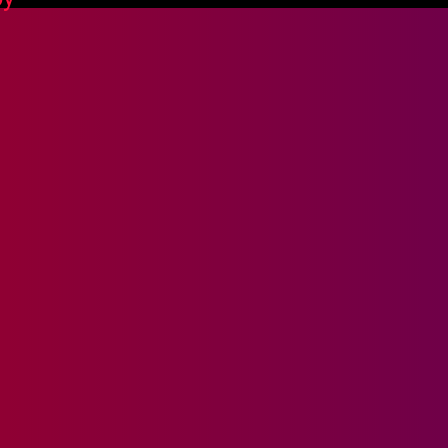
Пароль
ящий TKB287