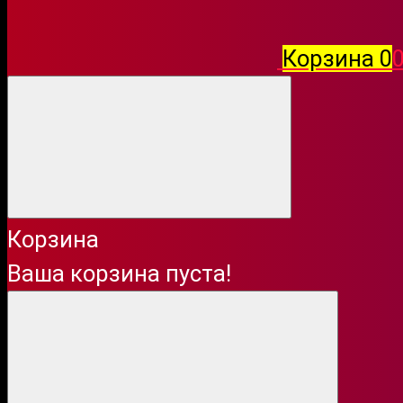
Оплата
Корзина
0
0
- Наличиными
- Картой
Пункты самовывоза
Корзина
г.Минск, ул. Дунина-Марцинкевича 
Ваша корзина пуста!
г.Минск, ул. Лобанка, 94 (Павильон, 
Характеристики