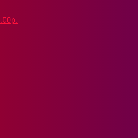
.00р.
11
7)