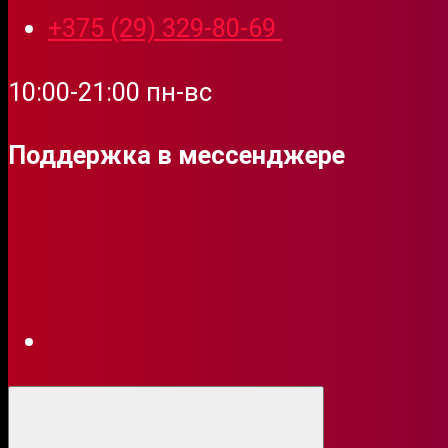
+375 (29) 329-80-69
Пиротехника
Римские свечи
10:00-21:00 пн-вс
Бенгальские огни
Цветной дым
Поддержка в мессенджере
Фаер
Свечи для торта
Фонтаны
Детские салюты
Летающие фейерверки
Настоящий (TKB287)