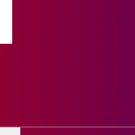
жерам
ебования пиротехнику, подберем под ваши потребности,